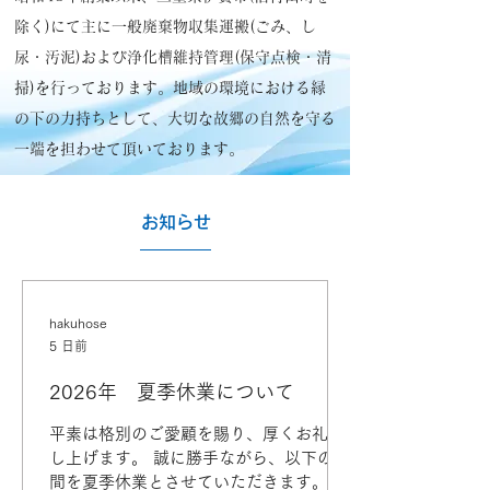
除く)にて主に一般廃棄物収集運搬(ごみ、し
尿・汚泥)および浄化槽維持管理(保守点検・清
掃)を行っております。地域の環境における縁
の下の力持ちとして、大切な故郷の自然を守る
一端を担わせて頂いております。
​お知らせ
hakuhose
5 日前
2026年 夏季休業について
平素は格別のご愛顧を賜り、厚くお礼申
し上げます。 誠に勝手ながら、以下の期
間を夏季休業とさせていただきます。 ご