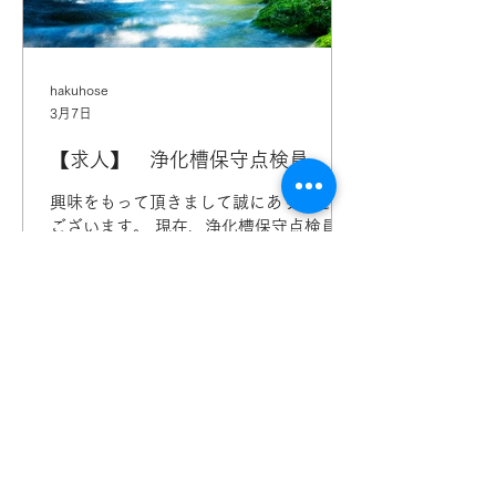
hakuhose
3月7日
【求人】 浄化槽保守点検員
興味をもって頂きまして誠にありがとう
ございます。 現在、浄化槽保守点検員を
募集しております。 未経験者でも学ぶ意
欲と意志があれば大歓迎です。 以下内容
をご確認のうえ、お気軽にお問い合わせ
ください。 (担当：イシタ 0595-37-
0128) 求人区分 フルタイム 雇用形態
正社員 募集人数 1名 業務内容 浄化槽
保守点検業務 試用期間 あり(3ヶ月)
期間中も同条件 応募条件 年齢制限 制
ご用命・お問い合わせお
限あり(50歳) 長期勤続によるキャリア
待ちしております
形成のため 学歴 高校卒業以上 経
験 不問 (経験者歓迎) 資格